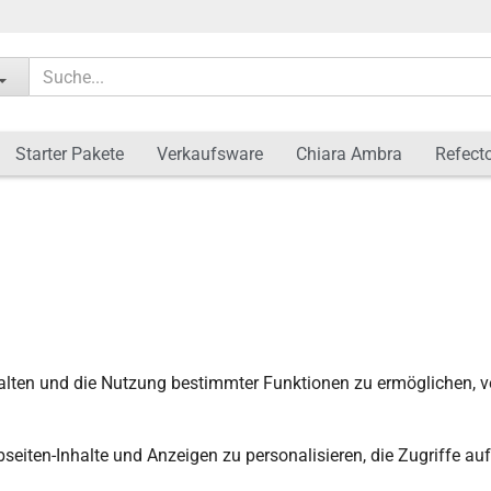
Sprache auswähl
Starter Pakete
Verkaufsware
Chiara Ambra
Refecto
Lieferland
Konto 
Passw
alten und die Nutzung bestimmter Funktionen zu ermöglichen, v
iten-Inhalte und Anzeigen zu personalisieren, die Zugriffe au