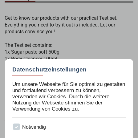
Get to know our products with our practical Test set.
Everything you need to try it out is included. Let our
products convince you!
The Test set contains:
1x Sugar paste soft 500g
1x Body Cleanser 100ml
1x Silver Spray 100ml
Datenschutzeinstellungen
15x Wooden spatulas
1x Pack of fleece strips (100 pcs)
Um unsere Webseite für Sie optimal zu gestalten
und fortlaufend verbessern zu können,
verwenden wir Cookies. Durch die weitere
Nutzung der Webseite stimmen Sie der
Verwendung von Cookies zu.
Ingredients
Notwendig