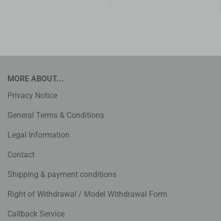
MORE ABOUT...
Privacy Notice
General Terms & Conditions
Legal Information
Contact
Shipping & payment conditions
Right of Withdrawal / Model Withdrawal Form
Callback Service