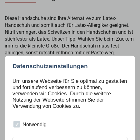
Diese Handschuhe sind Ihre Alternative zum Latex-
Handschuh und somit auch für Latex-Allergiker geeignet.
Nitril verringert das Schwitzen in den Handschuhen und ist
stichfester als Latex. Unser Tipp: Wählen Sie beim Zuckern
immer die kleinste Größe. Der Handschuh muss fest
anliegen, sonst rutscht er Ihnen mit der Paste weg.
Datenschutzeinstellungen
Material: Nitril, puderfrei, latexfrei, unsteril
Größen: XS, S, M, L
Um unsere Webseite für Sie optimal zu gestalten
Inhalt: 100 Stk.
und fortlaufend verbessern zu können,
verwenden wir Cookies. Durch die weitere
Nutzung der Webseite stimmen Sie der
Verwendung von Cookies zu.
Notwendig
Kunden, welche diesen Artikel